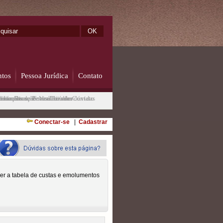
ntos
Pessoa Jurídica
Contato
ulos e Documentos
tisfação
 Localização
imentos de Pessoa Jurídica
erimentos
Formulário de Contato
Visualizador
Tire suas dúvidas
Conectar-se
|
Cadastrar
er a tabela de custas e emolumentos