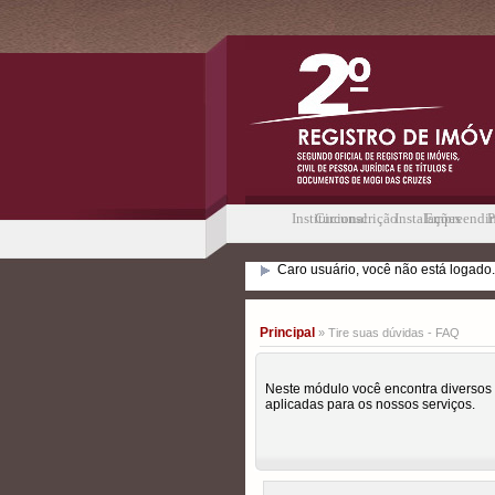
Institucional
Circunscrição
Instalações
Empreendi
P
Caro usuário, você não está logado.
Principal
» Tire suas dúvidas - FAQ
Neste módulo você encontra diversos
aplicadas para os nossos serviços.