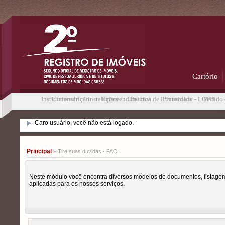
Cartório
Institucional
Circunscrição
Instalações
Empreendimentos
Política de Privacidade - LGPD
Protocolos
Pedido 
Caro usuário, você não está logado.
Principal
» Tire suas dúvidas - FAQ
Neste módulo você encontra diversos modelos de documentos, listagem
aplicadas para os nossos serviços.