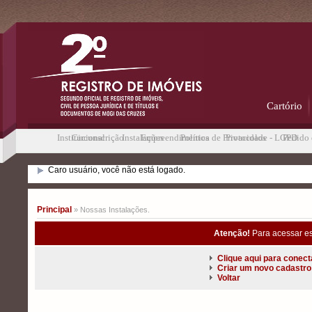
Cartório
Institucional
Circunscrição
Instalações
Empreendimentos
Política de Privacidade - LGPD
Protocolos
Pedido 
Caro usuário, você não está logado.
Principal
» Nossas Instalações.
Atenção!
Para acessar es
Clique aqui para conect
Criar um novo cadastro
Voltar