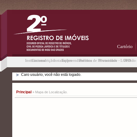
Cartório
Institucional
Circunscrição
Instalações
Empreendimentos
Política de Privacidade - LGPD
Protocolos
Pedido 
Caro usuário, você não está logado.
Principal
» Mapa de Localização.