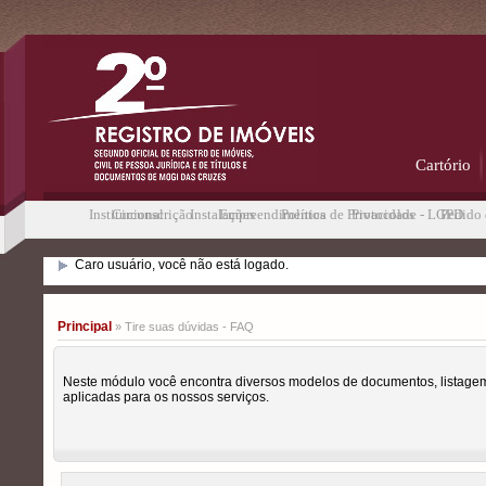
Cartório
Institucional
Circunscrição
Instalações
Empreendimentos
Política de Privacidade - LGPD
Protocolos
Pedido 
Caro usuário, você não está logado.
Principal
» Tire suas dúvidas - FAQ
Neste módulo você encontra diversos modelos de documentos, listagem
aplicadas para os nossos serviços.