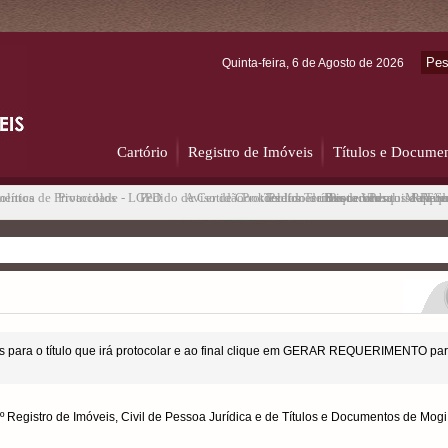
Quinta-feira, 6 de Agosto de 2026
Cartório
Registro de Imóveis
Títulos e Docume
mentos
olítica de Privacidade - LGPD
Protocolos
Pedido de Certidão
Aviso de Cookies
Protocolos
Telefones úteis
Pedido de Busca Verbal
Termos de uso
Requerimentos de Tít
Protocolos
Pesquisa de Sa
Mapa de
Requer
Requ
 para o título que irá protocolar e ao final clique em GERAR REQUERIMENTO par
 2º Registro de Imóveis, Civil de Pessoa Jurídica e de Títulos e Documentos de Mog