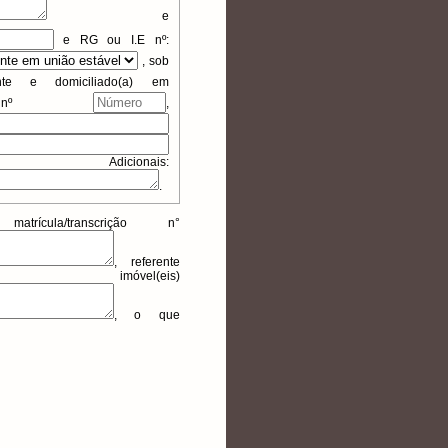
e
e
RG ou I.E
nº:
,
sob
nte e domiciliado(a) em
 nº
,
nais:
.
ula/transcrição n°
, referente
el(eis)
, o que