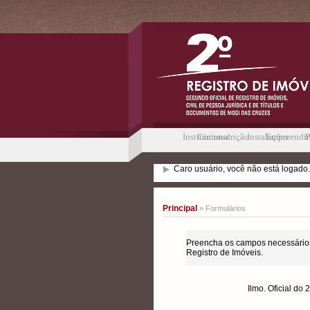
Institucional
Circunscrição
Instalações
Empreendi
P
Caro usuário, você não está logado.
Principal
» Formulários
Preencha os campos necessários
Registro de Imóveis.
Ilmo. Oficial do