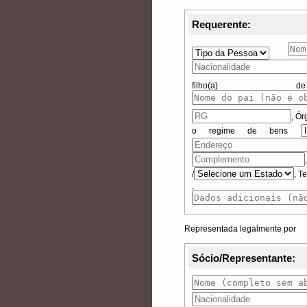
Requerente:
filho(
,
Ór
o regime de bens
/
, T
, Da
Representada legalmente por
Sócio/Representante: