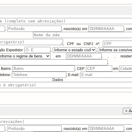
,
, nascido(a) em
, c
a) de
,
CPF ou CNPJ
nº:
gão Expedidor:
,
,
em
,
,
, reside
,
, Bairro:
, CEP:
em
elefone:
, E-mail:
dos Adicio
+ A
,
, nascido(a) em
, c