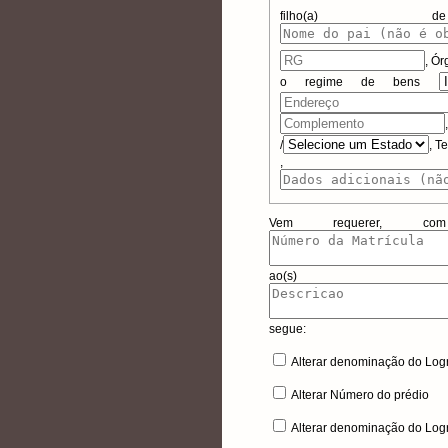
filho(
,
Ór
o regime de bens
/
, T
, Da
Vem requerer, com
ao(s) 
segue:
Alterar denominação do Log
Alterar Número do prédio
Alterar denominação do Log