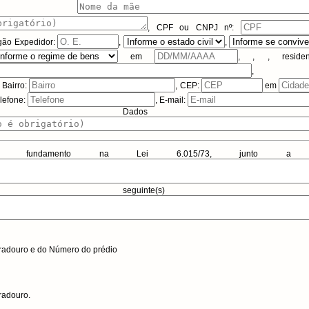
a) de
,
CPF ou CNPJ
nº:
gão Expedidor:
,
,
em
,
,
, reside
,
, Bairro:
, CEP:
em
elefone:
, E-mail:
dos Adicio
 fundamento na Lei 6.015/73, junto a matríc
seguinte(s) imóv
radouro e do Número do prédio
radouro
.