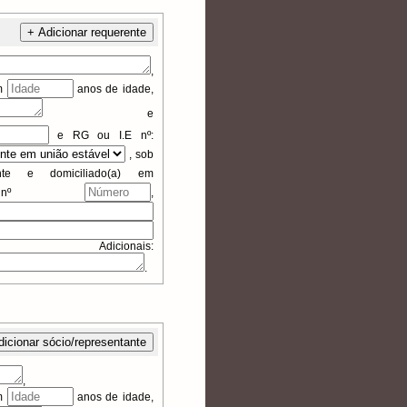
+ Adicionar requerente
,
om
anos de idade,
e
e
RG ou I.E
nº:
,
sob
nte e domiciliado(a) em
 nº
,
nais:
.
dicionar sócio/representante
,
om
anos de idade,