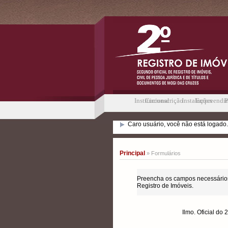
Institucional
Circunscrição
Instalações
Empreendi
P
Caro usuário, você não está logado.
Principal
» Formulários
Preencha os campos necessários
Registro de Imóveis.
Ilmo. Oficial do