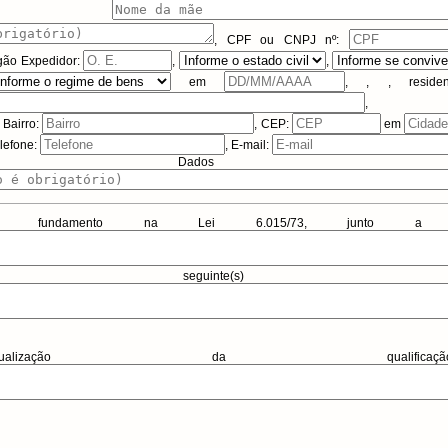
a) de
,
CPF ou CNPJ
nº:
gão Expedidor:
,
,
em
,
,
, reside
,
, Bairro:
, CEP:
em
elefone:
, E-mail:
dos Adicio
 fundamento na Lei 6.015/73, junto a matríc
seguinte(s) im
ização da qualifi