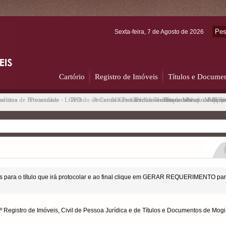
Sexta-feira, 7 de Agosto de 2026
Cartório
Registro de Imóveis
Títulos e Docume
mentos
olítica de Privacidade - LGPD
Protocolos
Pedido de Certidão
Aviso de Cookies
Protocolos
Telefones úteis
Pedido de Busca Verbal
Termos de uso
Requerimentos de Tít
Protocolos
Pesquisa de Sa
Mapa de
Requer
Requ
 para o título que irá protocolar e ao final clique em GERAR REQUERIMENTO par
 2º Registro de Imóveis, Civil de Pessoa Jurídica e de Títulos e Documentos de Mog