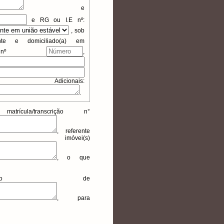
e
e
RG ou I.E
nº:
,
sob
nte e domiciliado(a) em
 nº
,
nais:
.
ula/transcrição n°
, referente
óvei(s)
, o que
cação de
, para