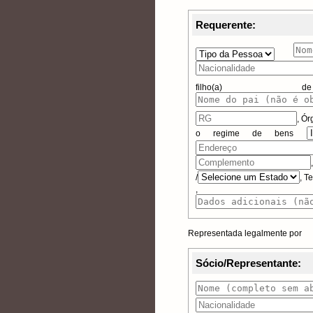
Requerente:
filho(
,
Ór
o regime de bens
/
, T
, Da
Representada legalmente por
Sócio/Representante: