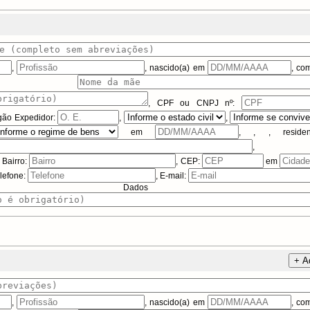
,
, nascido(a) em
, c
a) de
,
CPF ou CNPJ
nº:
gão Expedidor:
,
,
em
,
,
, reside
,
, Bairro:
, CEP:
em
elefone:
, E-mail:
dos Adicio
+ A
,
, nascido(a) em
, c