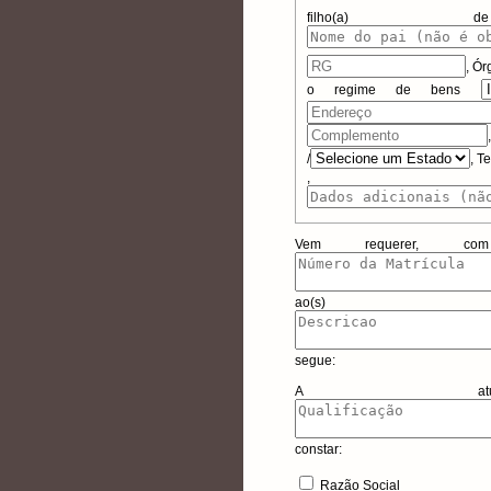
filho(
,
Ór
o regime de bens
/
, T
, Da
Vem requerer, com
ao(s) 
segue:
A atual
constar:
Razão Social