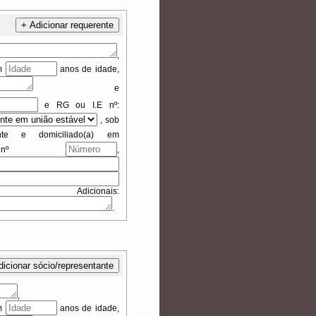
+ Adicionar requerente
,
om
anos de idade,
e
e
RG ou I.E
nº:
,
sob
nte e domiciliado(a) em
 nº
,
nais:
.
dicionar sócio/representante
,
om
anos de idade,