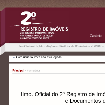
Cartório
Institucional
Circunscrição
Instalações
Empreendimentos
Política de Privacidade - LGPD
Protocolos
Pedido 
Caro usuário, você não está logado.
Principal
» Formulários
Ilmo. Oficial do 2º Registro de Im
e Documentos d