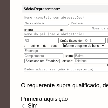
Sócio/Representante:
,
filho(a) de
,
Órgão Expedidor:
,
o regime de bens
, Bairro:
/
, Telefone:
, Dados 
O requerente supra qualificado, de
Primeira aquisição
Sim