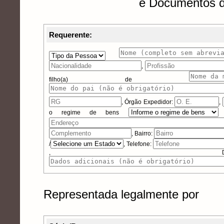
e Documentos d
Requerente:
,
filho(a) de
,
Órgão Expedidor:
,
o regime de bens
, Bairro:
/
, Telefone:
, Dados 
Representada legalmente por