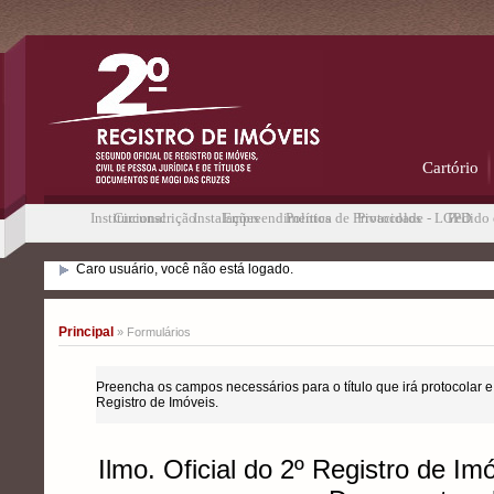
Cartório
Institucional
Circunscrição
Instalações
Empreendimentos
Política de Privacidade - LGPD
Protocolos
Pedido 
Caro usuário, você não está logado.
Principal
» Formulários
Preencha os campos necessários para o título que irá protocol
Registro de Imóveis.
Ilmo. Oficial do 2º Registro de Im