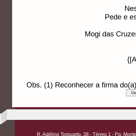
Nes
Pede e e
Mogi das Cruze
{[
Obs. (1) Reconhecer a firma do(a
Ge
R. Adélino Torquarto, 38 - Térreo 1 - Pq. Mo