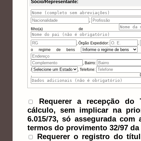
Sócio/Representante:
,
filho(a) de
,
Órgão Expedidor:
,
o regime de bens
, Bairro:
/
, Telefone:
, Dados 
Requerer a recepção do T
cálculo, sem implicar na prio
6.015/73, só assegurada com 
termos do provimento 32/97 da 
Requerer o registro do títu