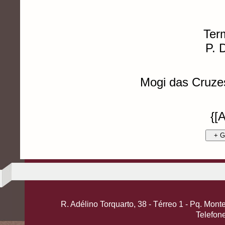
Ter
P. 
Mogi das Cruze
{[
+ G
R. Adélino Torquarto, 38 - Térreo 1 - Pq. Mo
Telefon