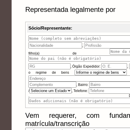
Representada legalmente por
Sócio/Representante:
,
filho(a) de
,
Órgão Expedidor:
,
o regime de bens
, Bairro:
/
, Telefone:
, Dados 
Vem requerer, com funda
matrícula/