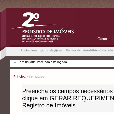
Cartório
Institucional
Circunscrição
Instalações
Empreendimentos
Política de Privacidade - LGPD
Protocolos
Pedido 
Caro usuário, você não está logado.
Principal
» Formulários
Preencha os campos necessários par
clique em GERAR REQUERIMENTO
Registro de Imóveis.