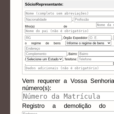
Sócio/Representante:
,
filho(a) de
,
Órgão Expedidor:
,
o regime de bens
, Bairro:
/
, Telefone:
, Dados 
Vem requerer a Vossa Senhori
número(s):
Registro a demolição do