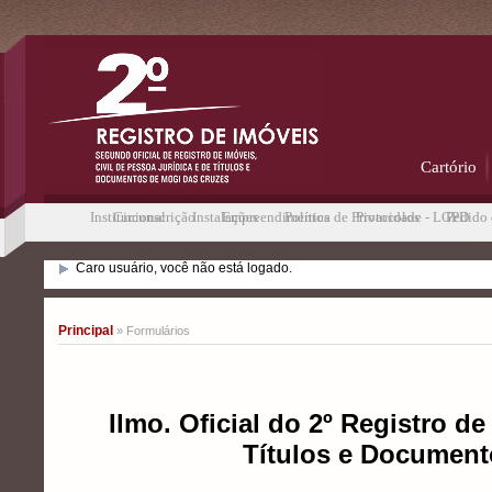
Cartório
Institucional
Circunscrição
Instalações
Empreendimentos
Política de Privacidade - LGPD
Protocolos
Pedido 
Caro usuário, você não está logado.
Principal
» Formulários
Ilmo. Oficial do 2º Registro de
Títulos e Document