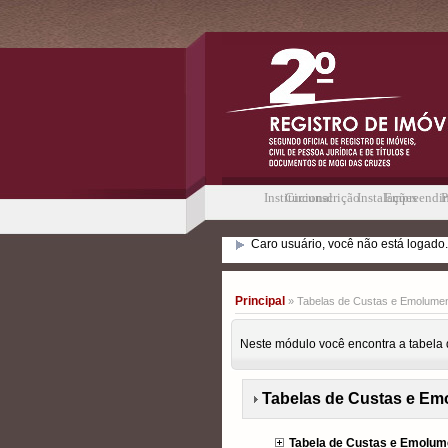
Institucional
Circunscrição
Instalações
Empreendi
P
Caro usuário, você não está logado.
Principal
» Tabelas de Custas e Emolume
Neste módulo você encontra a tabela 
Tabelas de Custas e E
Tabela de Custas e Emolume