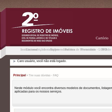
Cartório
Institucional
Circunscrição
Instalações
Empreendimentos
Política de Privacidade - LGPD
Protocolos
Pedido 
Caro usuário, você não está logado.
Principal
» Tire suas dúvidas - FAQ
Neste módulo você encontra diversos modelos de documentos, listagem
aplicadas para os nossos serviços.