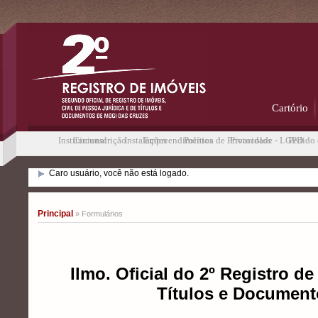
Cartório
Institucional
Circunscrição
Instalações
Empreendimentos
Política de Privacidade - LGPD
Protocolos
Pedido 
Caro usuário, você não está logado.
Principal
» Formulários
Ilmo. Oficial do 2º Registro de
Títulos e Document