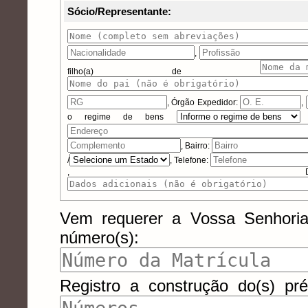
Sócio/Representante:
,
filho(a) de
,
Órgão Expedidor:
,
o regime de bens
, Bairro:
/
, Telefone:
, Dados 
Vem requerer a Vossa Senhori
número(s):
Registro a construção do(s) pr