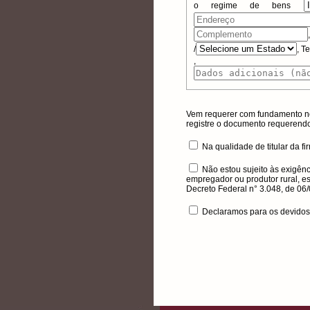
o regime de bens
/
, T
, Da
Vem requerer com fundamento no
registre o documento requerendo
Na qualidade de titular da fi
Não estou sujeito às exigênc
empregador ou produtor rural, es
Decreto Federal n° 3.048, de 06
Declaramos para os devidos f