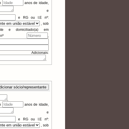
om
anos de idade,
e
e
RG ou I.E
nº:
,
sob
nte e domiciliado(a) em
 nº
,
nais:
.
dicionar sócio/representante
,
om
anos de idade,
e
e
RG ou I.E
nº:
,
sob