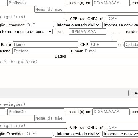
,
, nascido(a) em
, c
a) de
,
CPF ou CNPJ
nº:
gão Expedidor:
,
,
em
,
,
, reside
,
, Bairro:
, CEP:
em
elefone:
, E-mail:
dos Adicio
+ A
,
, nascido(a) em
, c
a) de
,
CPF ou CNPJ
nº:
gão Expedidor:
,
,