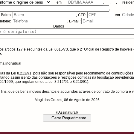
em
,
,
, reside
,
, Bairro:
, CEP:
em
elefone:
, E-mail:
dos Adicio
s artigos 127 e seguintes da Lei 6015/73, que o
2º Oficial de Registro de Imóvei
:
rma individual
ias da Lei 8.212/91, pois não sou responsável pelo recolhimento de contribuições 
tando assim isento das obrigações e restrições contidas na legislação previdenciár
/05/1999, que regulamentou a Lei 8.212/91 e 8.213/91).
ins, que os bens moveis descritos e adquiridos através de contrato de compra e 
Mogi das Cruzes,
06 de Agosto de 2026
{[Assinatura]}
+ Gerar Requerimento