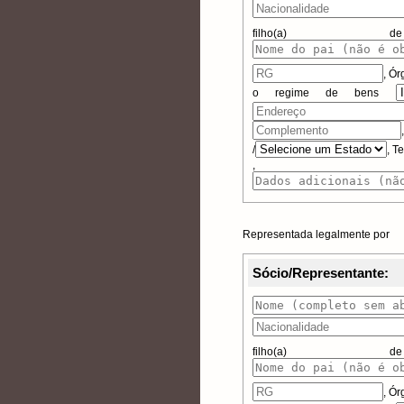
filho(
,
Ór
o regime de bens
/
, T
, Da
Representada legalmente por
Sócio/Representante:
filho(
,
Ór