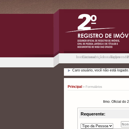
Institucional
Circunscrição
Instalações
Empreendi
P
Caro usuário, você não está logado.
Principal
» Formulários
Ilmo. Oficial do
Requerente: