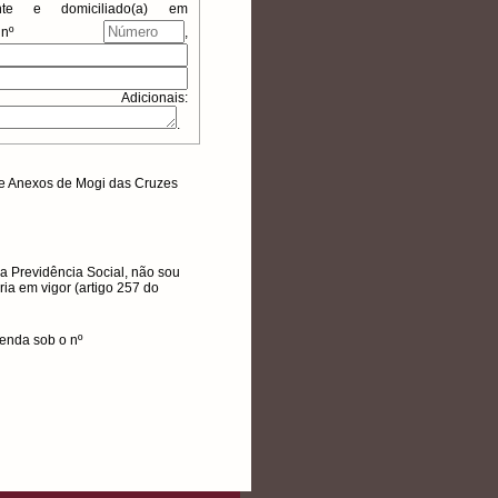
nte e domiciliado(a) em
 nº
,
nais:
.
s e Anexos de Mogi das Cruzes
a Previdência Social, não sou
ia em vigor (artigo 257 do
venda sob o nº