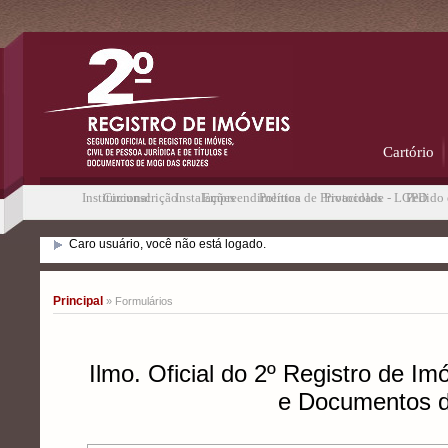
Cartório
Institucional
Circunscrição
Instalações
Empreendimentos
Política de Privacidade - LGPD
Protocolos
Pedido 
Caro usuário, você não está logado.
Principal
» Formulários
Ilmo. Oficial do 2º Registro de Im
e Documentos d