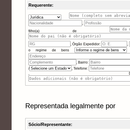
Requerente:
,
filho(a) de
,
Órgão Expedidor:
,
o regime de bens
, Bairro:
/
, Telefone:
, Dados 
Representada legalmente por
Sócio/Representante: