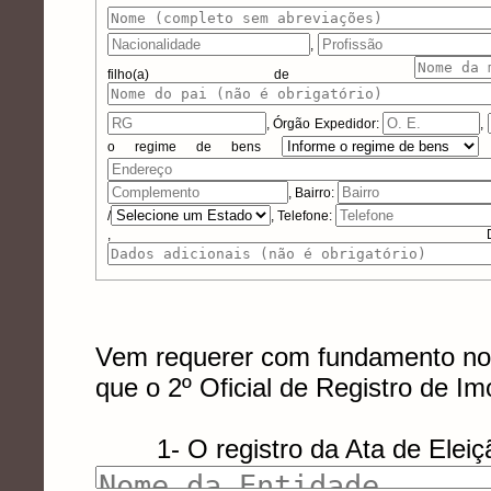
,
filho(a) de
,
Órgão Expedidor:
,
o regime de bens
, Bairro:
/
, Telefone:
, Dados 
Vem requerer com fundamento nos 
que o
2º Oficial de Registro de I
1- O registro da Ata de Eleiçã