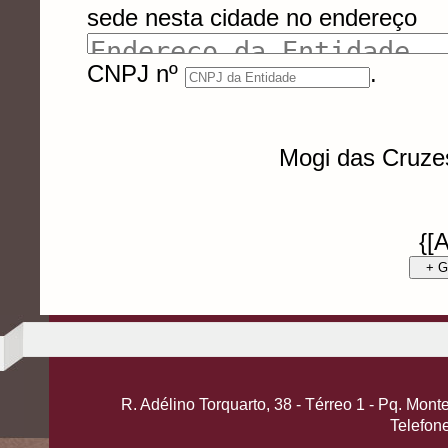
sede nesta cidade no endereço
CNPJ nº
.
Mogi das Cruze
{[
+ G
R. Adélino Torquarto, 38 - Térreo 1 - Pq. Mo
Telefon