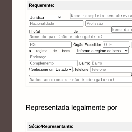
Requerente:
,
filho(a) de
,
Órgão Expedidor:
,
o regime de bens
, Bairro:
/
, Telefone:
, Dados 
Representada legalmente por
Sócio/Representante: