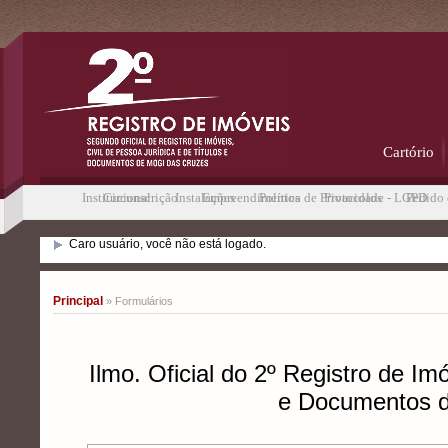
Cartório
Institucional
Circunscrição
Instalações
Empreendimentos
Política de Privacidade - LGPD
Protocolos
Pedido 
Caro usuário, você não está logado.
Principal
» Formulários
Ilmo. Oficial do 2º Registro de Im
e Documentos d