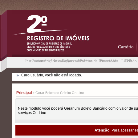
Cartório
Institucional
Circunscrição
Instalações
Empreendimentos
Política de Privacidade - LGPD
Protocolos
Pedido 
Caro usuário, você não está logado.
Principal
» Gerar Boleto de Crédito On-Line
Neste módulo você poderá Gerar um Boleto Bancário com o valor de su
serviços On-Line.
Atenção!
Para acessar es